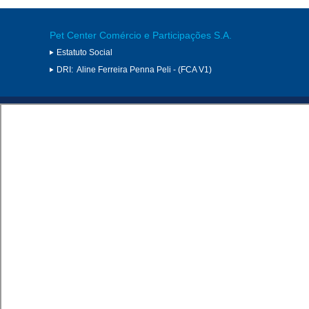
Pet Center Comércio e Participações S.A.
Estatuto Social
DRI:
Aline Ferreira Penna Peli - (FCA V1)