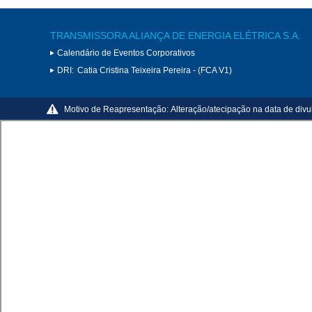
TRANSMISSORA ALIANÇA DE ENERGIA ELÉTRICA S.A.
Calendário de Eventos Corporativos
DRI:
Catia Cristina Teixeira Pereira - (FCA V1)
Motivo de Reapresentação:
Alteração/atecipação na data de divu