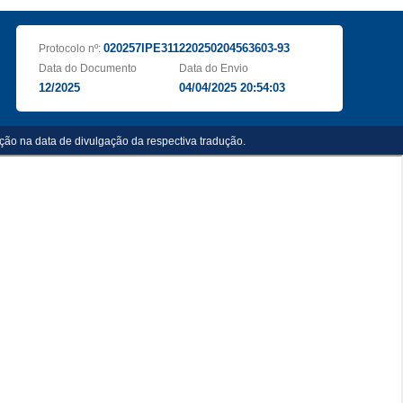
020257IPE311220250204563603-93
Protocolo nº:
Data do Documento
Data do Envio
12/2025
04/04/2025 20:54:03
ação na data de divulgação da respectiva tradução.