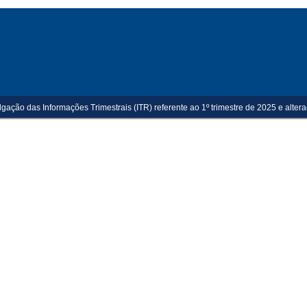
lgação das Informações Trimestrais (ITR) referente ao 1º trimestre de 2025 e alter