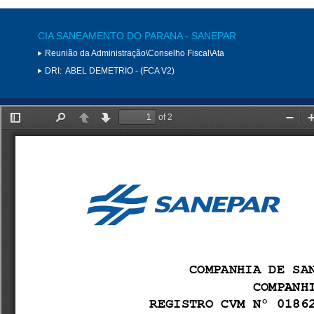
CIA SANEAMENTO DO PARANA - SANEPAR
Reunião da Administração\Conselho Fiscal\Ata
DRI:
ABEL DEMETRIO - (FCA V2)