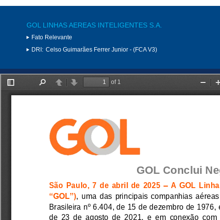
GOL LINHAS AEREAS INTELIGENTES S.A.
Fato Relevante
DRI:
Celso Guimarães Ferrer Junior - (FCA V3)