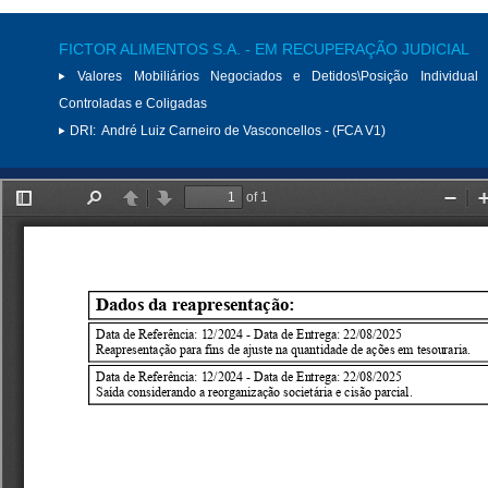
FICTOR ALIMENTOS S.A. - EM RECUPERAÇÃO JUDICIAL
Valores Mobiliários Negociados e Detidos\Posição Individual 
Controladas e Coligadas
DRI:
André Luiz Carneiro de Vasconcellos - (FCA V1)