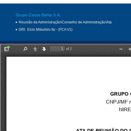
Grupo Casas Bahia S.A.
Reunião da Administração\Conselho de Administração\Ata
DRI:
Elcio Mitsuhiro Ito - (FCA V1)