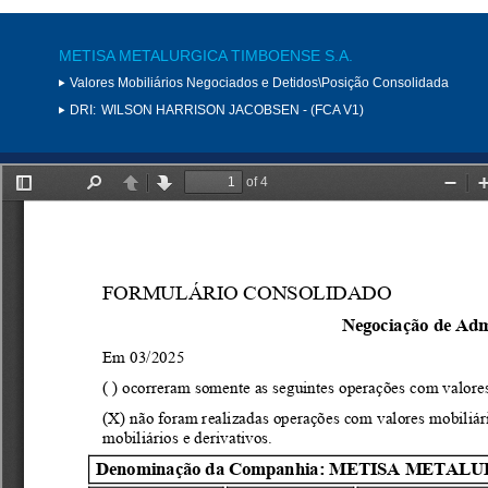
METISA METALURGICA TIMBOENSE S.A.
Valores Mobiliários Negociados e Detidos\Posição Consolidada
DRI:
WILSON HARRISON JACOBSEN - (FCA V1)