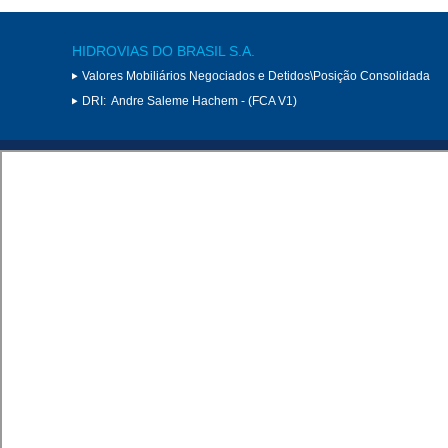
HIDROVIAS DO BRASIL S.A.
Valores Mobiliários Negociados e Detidos\Posição Consolidada
DRI:
Andre Saleme Hachem - (FCA V1)