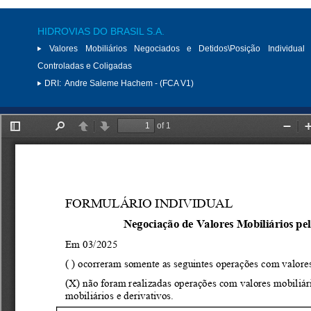
HIDROVIAS DO BRASIL S.A.
Valores Mobiliários Negociados e Detidos\Posição Individual 
Controladas e Coligadas
DRI:
Andre Saleme Hachem - (FCA V1)