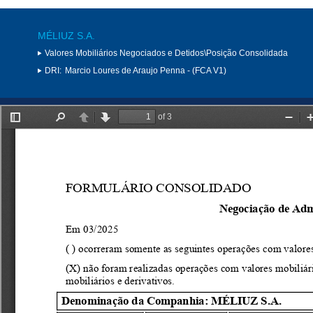
MÉLIUZ S.A.
Valores Mobiliários Negociados e Detidos\Posição Consolidada
DRI:
Marcio Loures de Araujo Penna - (FCA V1)