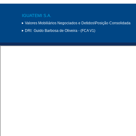
IGUATEMI S.A.
Valores Mobiliários Negociados e Detidos\Posição Consolidada
DRI:
Guido Barbosa de Oliveira - (FCA V1)