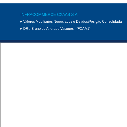
INFRACOMMERCE CXAAS S.A.
Valores Mobiliários Negociados e Detidos\Posição Consolidada
DRI:
Bruno de Andrade Vasques - (FCA V1)