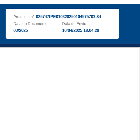
025747IPE010320250104575703-84
Protocolo nº:
Data do Documento
Data do Envio
03/2025
10/04/2025 18:04:20