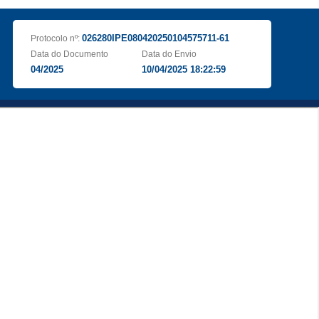
026280IPE080420250104575711-61
Protocolo nº:
Data do Documento
Data do Envio
04/2025
10/04/2025 18:22:59