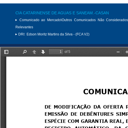
CIA CATARINENSE DE AGUAS E SANEAM.-CASAN
Comunicado ao Mercado\Outros Comunicados Não Considerados
Relevantes
DRI:
Edson Moritz Martins da Silva - (FCA V2)