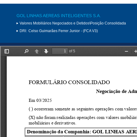
GOL LINHAS AEREAS INTELIGENTES S.A.
Valores Mobiliários Negociados e Detidos\Posição Consolidada
DRI:
Celso Guimarães Ferrer Junior - (FCA V3)