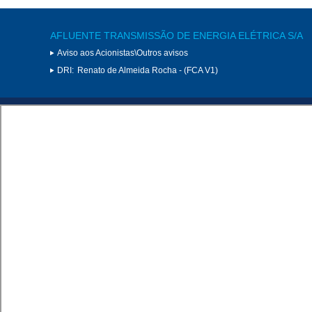
AFLUENTE TRANSMISSÃO DE ENERGIA ELÉTRICA S/A
Aviso aos Acionistas\Outros avisos
DRI:
Renato de Almeida Rocha - (FCA V1)