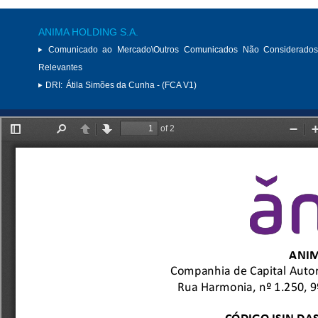
ANIMA HOLDING S.A.
Comunicado ao Mercado\Outros Comunicados Não Considerados
Relevantes
DRI:
Átila Simões da Cunha - (FCA V1)