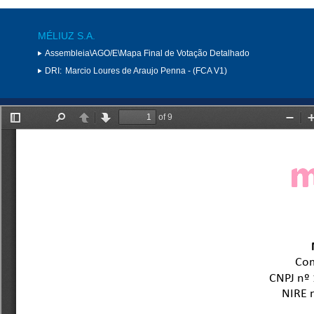
MÉLIUZ S.A.
Assembleia\AGO/E\Mapa Final de Votação Detalhado
DRI:
Marcio Loures de Araujo Penna - (FCA V1)