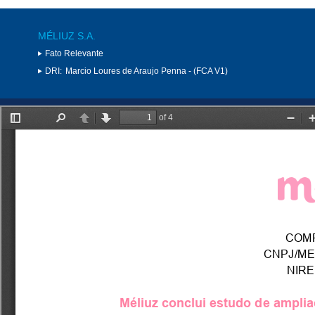
MÉLIUZ S.A.
Fato Relevante
DRI:
Marcio Loures de Araujo Penna - (FCA V1)