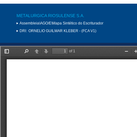
METALURGICA RIOSULENSE S.A.
Assembleia\AGO/E\Mapa Sintético do Escriturador
DRI:
ORNELIO GUILMAR KLEBER - (FCA V1)