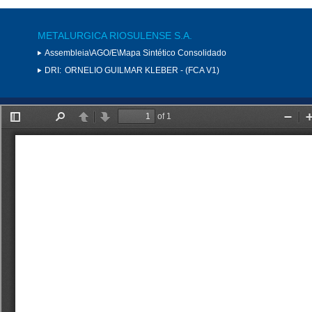
METALURGICA RIOSULENSE S.A.
Assembleia\AGO/E\Mapa Sintético Consolidado
DRI:
ORNELIO GUILMAR KLEBER - (FCA V1)