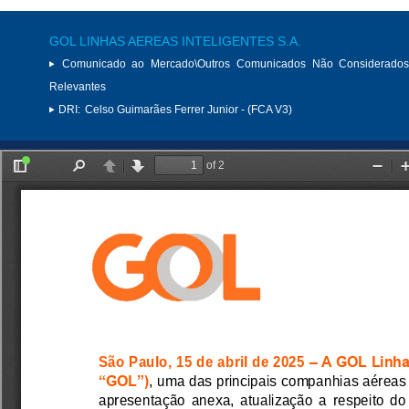
GOL LINHAS AEREAS INTELIGENTES S.A.
Comunicado ao Mercado\Outros Comunicados Não Considerados
Relevantes
DRI:
Celso Guimarães Ferrer Junior - (FCA V3)