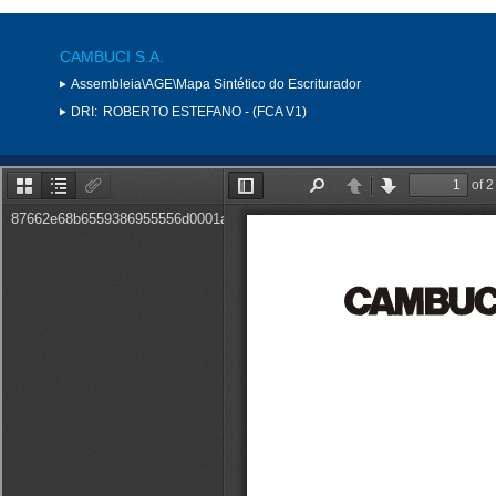
CAMBUCI S.A.
Assembleia\AGE\Mapa Sintético do Escriturador
DRI:
ROBERTO ESTEFANO - (FCA V1)