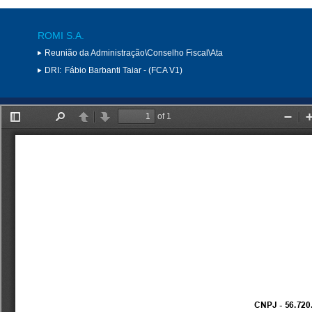
ROMI S.A.
Reunião da Administração\Conselho Fiscal\Ata
DRI:
Fábio Barbanti Taiar - (FCA V1)