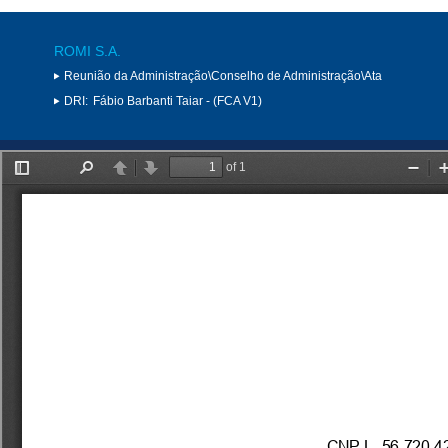
ROMI S.A.
Reunião da Administração\Conselho de Administração\Ata
DRI:
Fábio Barbanti Taiar - (FCA V1)