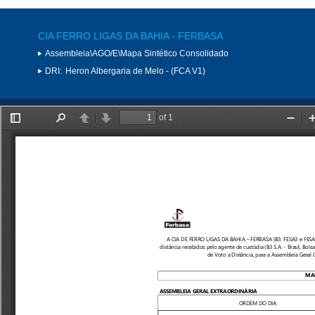
CIA FERRO LIGAS DA BAHIA - FERBASA
Assembleia\AGO/E\Mapa Sintético Consolidado
DRI:
Heron Albergaria de Melo - (FCA V1)