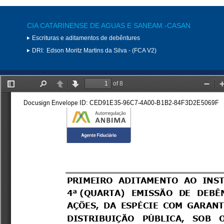
CIA CATARINENSE DE AGUAS E SANEAM.-CASAN
Escrituras e aditamentos de debêntures
DRI:
Edson Moritz Martins da Silva - (FCA V2)