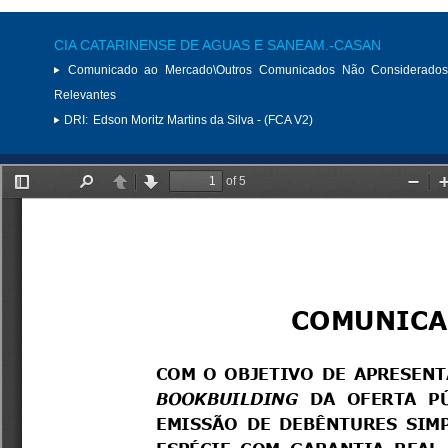
CIA CATARINENSE DE AGUAS E SANEAM.-CASAN
Comunicado ao Mercado\Outros Comunicados Não Considerados
Relevantes
DRI:
Edson Moritz Martins da Silva - (FCA V2)