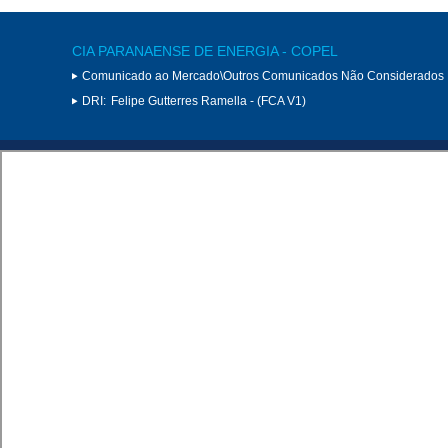
CIA PARANAENSE DE ENERGIA - COPEL
Comunicado ao Mercado\Outros Comunicados Não Considerados 
DRI:
Felipe Gutterres Ramella - (FCA V1)