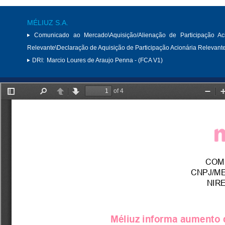
MÉLIUZ S.A.
Comunicado ao Mercado\Aquisição/Alienação de Participação Aci
Relevante\Declaração de Aquisição de Participação Acionária Relevant
DRI:
Marcio Loures de Araujo Penna - (FCA V1)