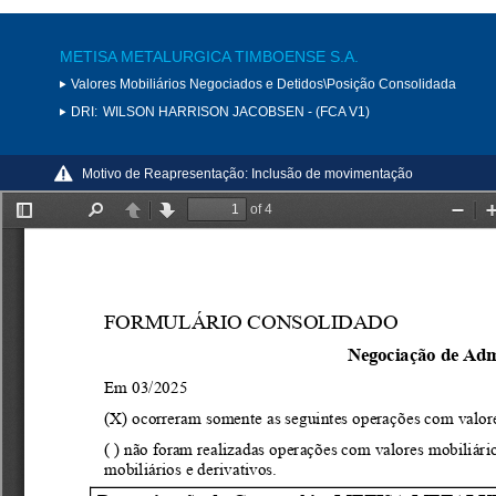
METISA METALURGICA TIMBOENSE S.A.
Valores Mobiliários Negociados e Detidos\Posição Consolidada
DRI:
WILSON HARRISON JACOBSEN - (FCA V1)
Motivo de Reapresentação:
Inclusão de movimentação