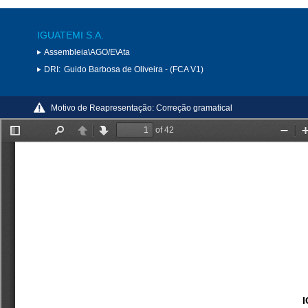
IGUATEMI S.A.
Assembleia\AGO/E\Ata
DRI:
Guido Barbosa de Oliveira - (FCA V1)
Motivo de Reapresentação:
Correção gramatical