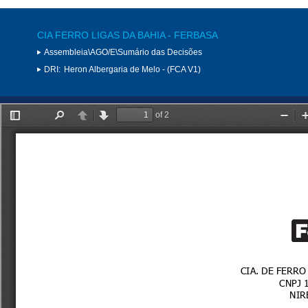
CIA FERRO LIGAS DA BAHIA - FERBASA
Assembleia\AGO/E\Sumário das Decisões
DRI:
Heron Albergaria de Melo - (FCA V1)