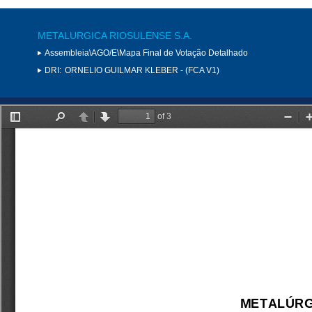
METALURGICA RIOSULENSE S.A.
Assembleia\AGO/E\Mapa Final de Votação Detalhado
DRI:
ORNELIO GUILMAR KLEBER - (FCA V1)