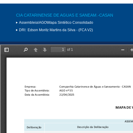
CIA CATARINENSE DE AGUAS E SANEAM.-CASAN
Assembleia\AGO\Mapa Sintético Consolidado
DRI:
Edson Moritz Martins da Silva - (FCA V2)