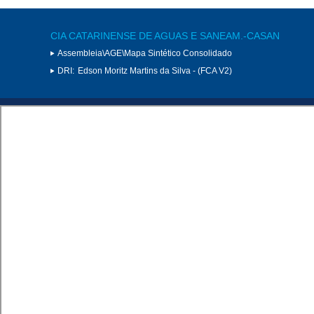
CIA CATARINENSE DE AGUAS E SANEAM.-CASAN
Assembleia\AGE\Mapa Sintético Consolidado
DRI:
Edson Moritz Martins da Silva - (FCA V2)