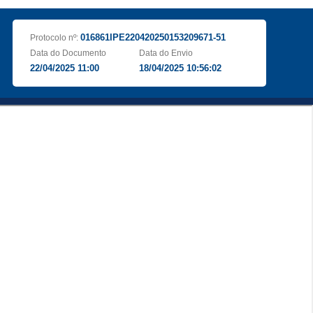
016861IPE220420250153209671-51
Protocolo nº:
Data do Documento
Data do Envio
22/04/2025 11:00
18/04/2025 10:56:02