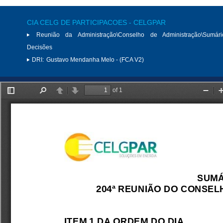
CIA CELG DE PARTICIPACOES - CELGPAR
Reunião da Administração\Conselho de Administração\Sumár
Decisões
DRI:
Gustavo Mendanha Melo - (FCA V2)