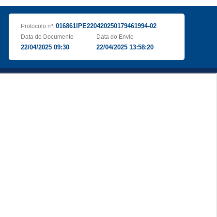
016861IPE220420250179461994-02
Protocolo nº:
Data do Documento
Data do Envio
22/04/2025 09:30
22/04/2025 13:58:20