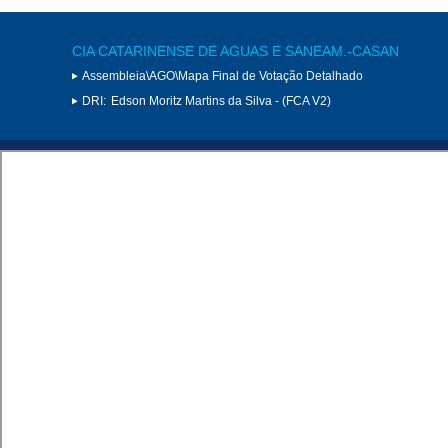
CIA CATARINENSE DE AGUAS E SANEAM.-CASAN
Assembleia\AGO\Mapa Final de Votação Detalhado
DRI:
Edson Moritz Martins da Silva - (FCA V2)