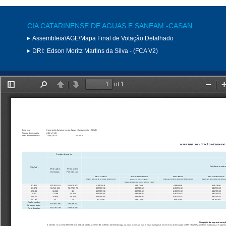
CIA CATARINENSE DE AGUAS E SANEAM.-CASAN
Assembleia\AGE\Mapa Final de Votação Detalhado
DRI:
Edson Moritz Martins da Silva - (FCA V2)