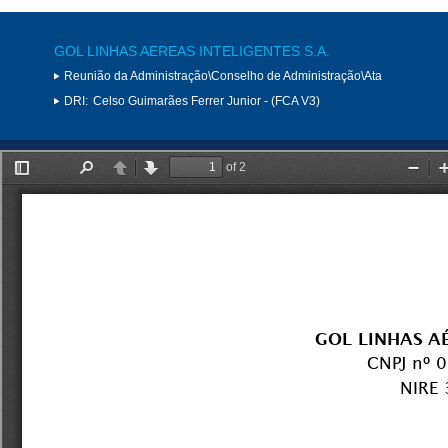
GOL LINHAS AEREAS INTELIGENTES S.A.
Reunião da Administração\Conselho de Administração\Ata
DRI:
Celso Guimarães Ferrer Junior - (FCA V3)