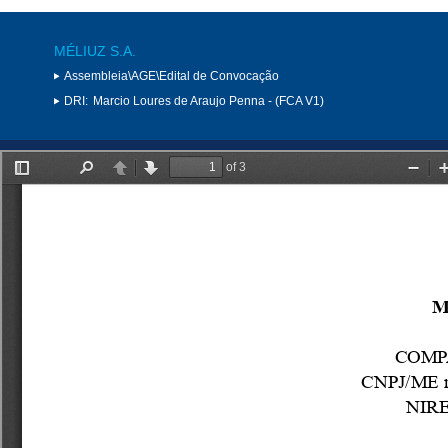
MÉLIUZ S.A.
Assembleia\AGE\Edital de Convocação
DRI:
Marcio Loures de Araujo Penna - (FCA V1)