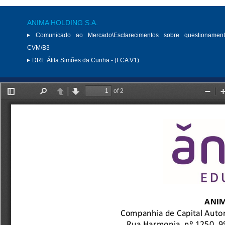
ANIMA HOLDING S.A.
Comunicado ao Mercado\Esclarecimentos sobre questionamen
CVM/B3
DRI:
Átila Simões da Cunha - (FCA V1)