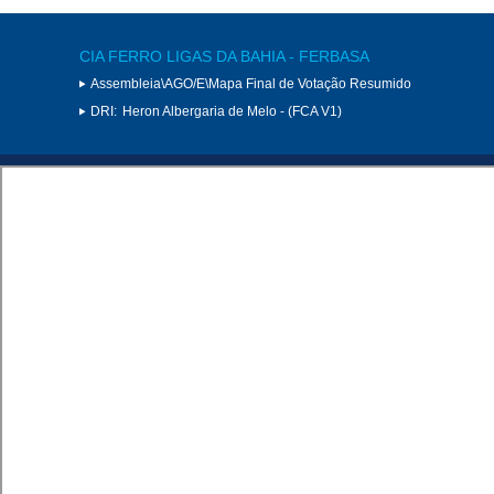
CIA FERRO LIGAS DA BAHIA - FERBASA
Assembleia\AGO/E\Mapa Final de Votação Resumido
DRI:
Heron Albergaria de Melo - (FCA V1)