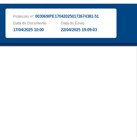
003069IPE170420250172674381-51
Protocolo nº:
Data do Documento
Data do Envio
17/04/2025 10:00
22/04/2025 19:09:03