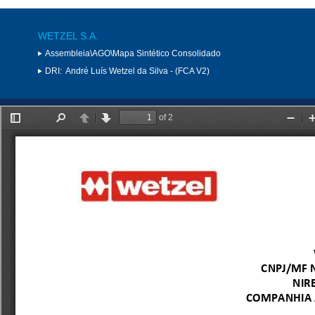
WETZEL S.A.
Assembleia\AGO\Mapa Sintético Consolidado
DRI:
André Luís Wetzel da Silva - (FCA V2)