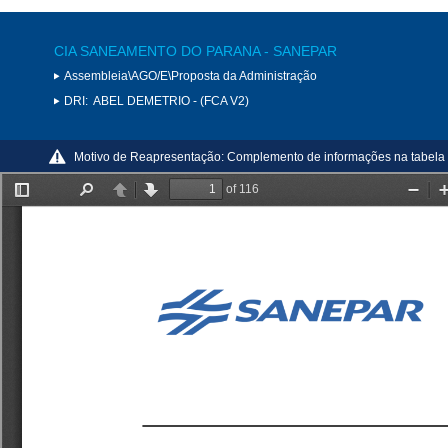
CIA SANEAMENTO DO PARANA - SANEPAR
Assembleia\AGO/E\Proposta da Administração
DRI:
ABEL DEMETRIO - (FCA V2)
Motivo de Reapresentação:
Complemento de informações na tabela re