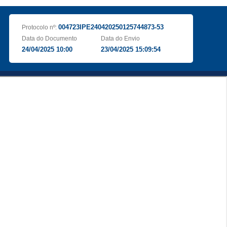
004723IPE240420250125744873-53
Protocolo nº:
Data do Documento
Data do Envio
24/04/2025 10:00
23/04/2025 15:09:54