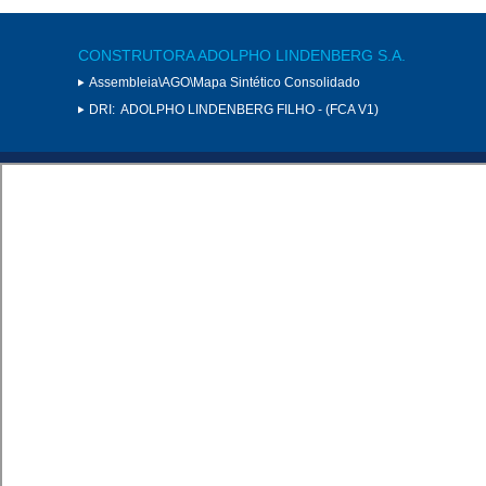
CONSTRUTORA ADOLPHO LINDENBERG S.A.
Assembleia\AGO\Mapa Sintético Consolidado
DRI:
ADOLPHO LINDENBERG FILHO - (FCA V1)