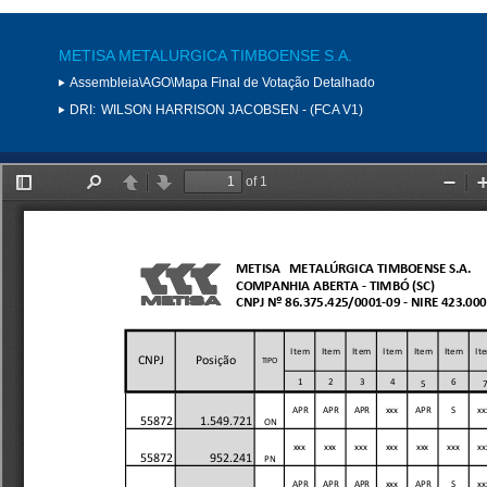
METISA METALURGICA TIMBOENSE S.A.
Assembleia\AGO\Mapa Final de Votação Detalhado
DRI:
WILSON HARRISON JACOBSEN - (FCA V1)