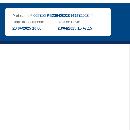
008753IPE230420250149873502-44
Protocolo nº:
Data do Documento
Data do Envio
23/04/2025 10:00
23/04/2025 16:47:15