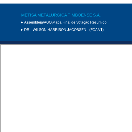
METISA METALURGICA TIMBOENSE S.A.
Assembleia\AGO\Mapa Final de Votação Resumido
DRI:
WILSON HARRISON JACOBSEN - (FCA V1)