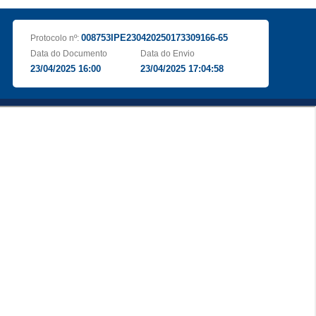
008753IPE230420250173309166-65
Protocolo nº:
Data do Documento
Data do Envio
23/04/2025 16:00
23/04/2025 17:04:58