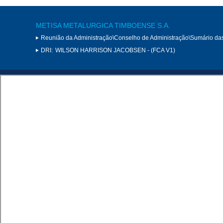
METISA METALURGICA TIMBOENSE S.A.
Reunião da Administração\Conselho de Administração\Sumário da
DRI:
WILSON HARRISON JACOBSEN - (FCA V1)