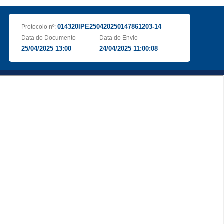
014320IPE250420250147861203-14
Protocolo nº:
Data do Documento
Data do Envio
25/04/2025 13:00
24/04/2025 11:00:08