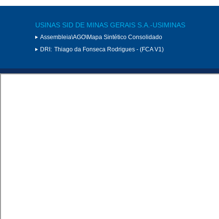
USINAS SID DE MINAS GERAIS S.A.-USIMINAS
Assembleia\AGO\Mapa Sintético Consolidado
DRI:
Thiago da Fonseca Rodrigues - (FCA V1)